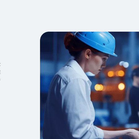
术
准
器