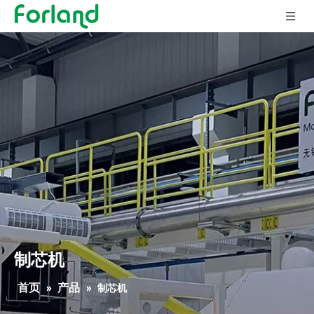
制芯机
首页
产品
»
»
制芯机