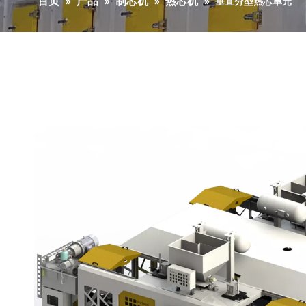
首页
产品
制芯机
热芯机
»
»
»
»
垂直分型热芯单元