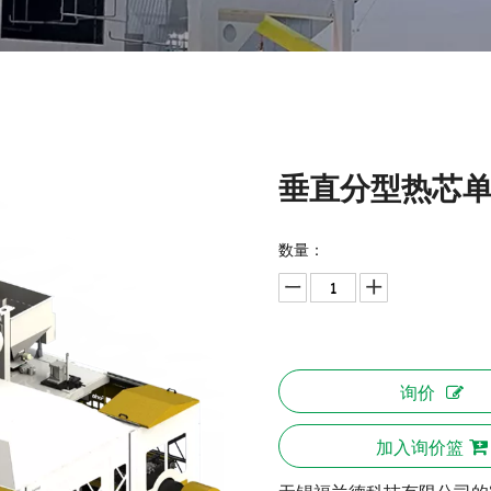
垂直分型热芯
数量：
询价
加入询价篮