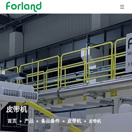
皮带机
首页
产品
备品备件
皮带机
»
»
»
»
皮带机