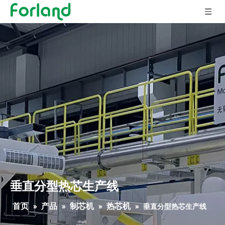
垂直分型热芯生产线
首页
产品
制芯机
热芯机
»
»
»
»
垂直分型热芯生产线