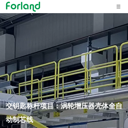
交钥匙标杆项目：涡轮增压器壳体全自
动制芯线