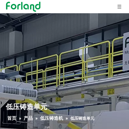
低压铸造单元
首页
产品
低压铸造机
»
»
»
低压铸造单元